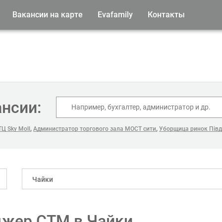
Вакансии на карте
Evafamily
Контакты
ансии:
,
,
Ц Sky Moll
Администратор торгового зала МОСТ сити
Уборщица ринок Пів
Чайки
джер СТМ в Чайки