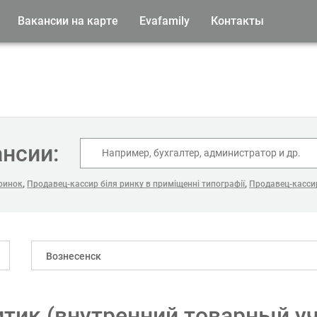
Вакансии на карте
Evafamily
Контакты
ансии:
,
,
ринок
Продавец-кассир біля ринку в приміщенні типографії
Продавец-касси
Вознесенск
тик (внутренний товарный уч