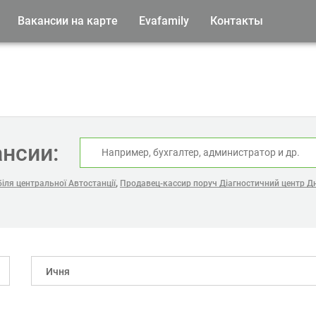
Вакансии на карте
Evafamily
Контакты
ансии:
,
іля центральної Автостанції
Продавец-кассир поруч Діагностичний центр Д
Ичня