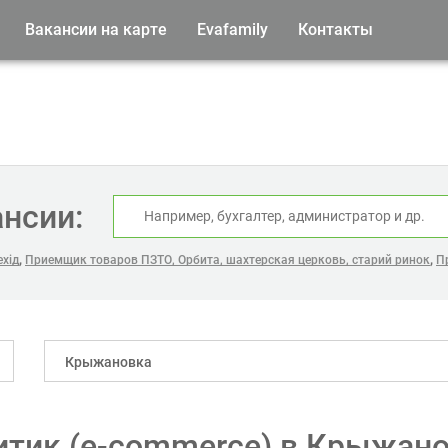
Вакансии на карте
Evafamily
Контакты
ансии:
,
,
ехід
Приемщик товаров ПЗТО, Орбита, шахтерская церковь, старий ринок
П
Крыжановка
итик (e-commerce) в Крыжан