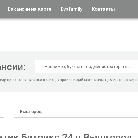
Вакансии на карте
Evafamily
Контакты
ансии:
,
ир пр. О. Поля зупинка Юність
Управляющий магазином Дом быта на Коро
Вышгород
итик Битрикс 24 в Вышгород