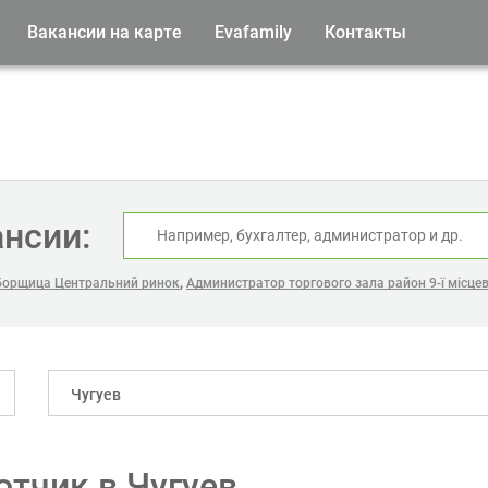
Вакансии на карте
Evafamily
Контакты
ансии:
,
борщица Центральний ринок
Администратор торгового зала район 9-ї місцев
Чугуев
отчик в Чугуев