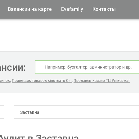
Вакансии на карте
Evafamily
Контакты
ансии:
,
,
ринок
Приемщик товаров кінотеатр Січ
Продавец-кассир ТЦ Універмаг
Заставна
Аудит в Заставна