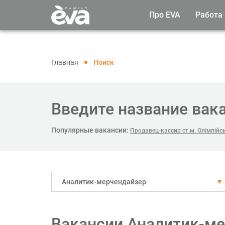
Про EVA
Работа
Главная
Поиск
Введите название вак
Популярные вакансии:
Продавец-кассир ст.м. Олімпійс
Аналитик-мерчендайзер
Вакансии Аналитик-ме