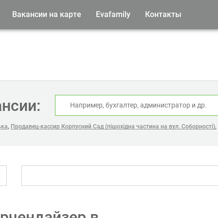
Вакансии на карте
Evafamily
Контакты
ансии:
,
,
ька
Продавец-кассир Корпусний Сад (пішохідна частина на вул. Соборності)
рчендайзер в