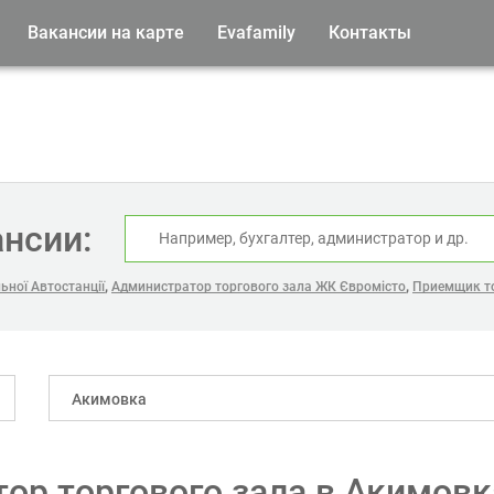
Вакансии на карте
Evafamily
Контакты
ансии:
,
,
ьної Автостанції
Администратор торгового зала ЖК Євромісто
Приемщик то
Акимовка
ор торгового зала в Акимовк