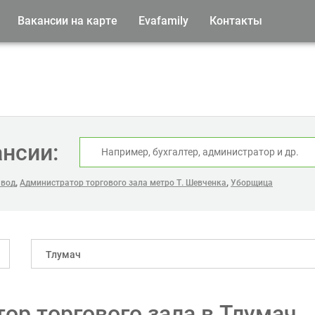
Вакансии на карте
Evafamily
Контакты
ансии:
,
,
авод
Администратор торгового зала метро Т. Шевченка
Уборщица
Тлумач
ор торгового зала в Тлумач