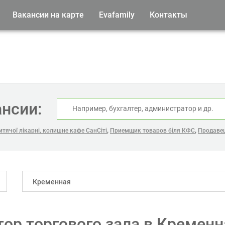
Вакансии на карте
Evafamily
Контакты
ансии:
,
,
тячої лікарні, колишне кафе СанСіті
Приемщик товаров біля КФС
Продавец
Кременная
ор торгового зала в Кременн